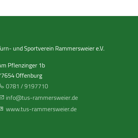
Turn- und Sportverein Rammersweier e.V.
Am Pflenzinger 1b
77654
Offenburg
0781 / 9197710
nf
t
s-r
mm
rsw
r
d
www.tus-rammersweier.de