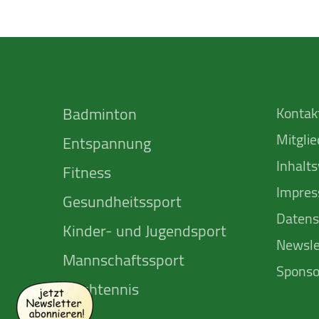
Badminton
Kontak
Mitgli
Entspannung
Inhalts
Fitness
Impre
Gesundheitssport
Datens
Kinder- und Jugendsport
Newsle
Mannschafts­sport
Sponso
Tischtennis