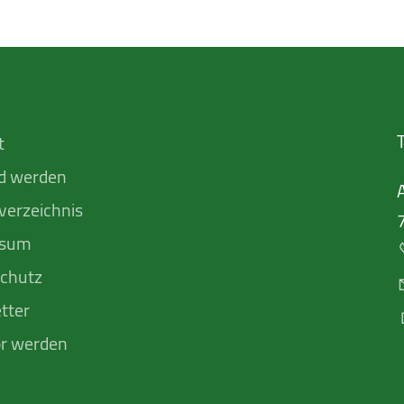
t
ed werden
verzeichnis
ssum
chutz
tter
r werden