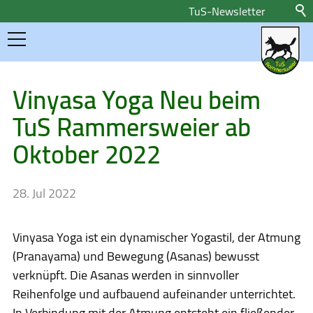
TuS-Newsletter
Home
Vinyasa Yoga Neu beim
TuS Rammersweier ab
Aktuelles
Oktober 2022
Newsletteranmeldung
Pressemeldungen
28. Jul 2022
Sponsoren
Vinyasa Yoga ist ein dynamischer Yogastil, der Atmung
Sportangebote
(Pranayama) und Bewegung (Asanas) bewusst
verknüpft. Die Asanas werden in sinnvoller
Reihenfolge und aufbauend aufeinander unterrichtet.
Über uns
In Verbindung mit der Atmung entsteht ein fließender