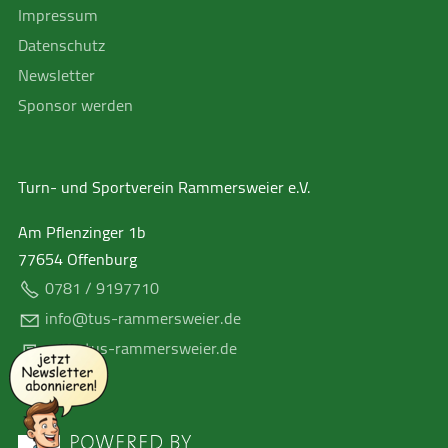
Impressum
Datenschutz
Newsletter
Sponsor werden
Turn- und Sportverein Rammersweier e.V.
Am Pflenzinger 1b
77654
Offenburg
0781 / 9197710
nf
t
s-r
mm
rsw
r
d
www.tus-rammersweier.de