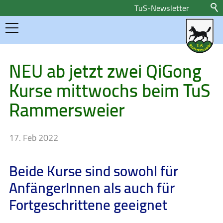
TuS-Newsletter
Home
NEU ab jetzt zwei QiGong
Kurse mittwochs beim TuS
Aktuelles
Rammersweier
Newsletteranmeldung
Pressemeldungen
17. Feb 2022
Sponsoren
Beide Kurse sind sowohl für
Sportangebote
AnfängerInnen als auch für
Fortgeschrittene geeignet
Über uns