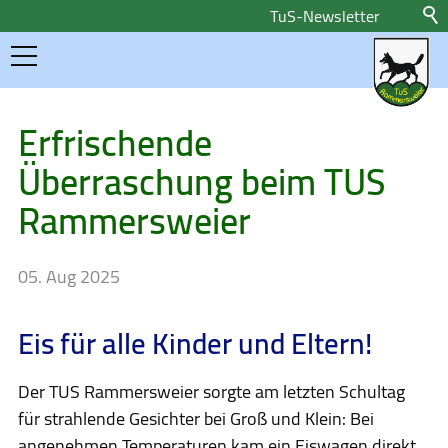
TuS-Newsletter
Home
Erfrischende
Überraschung beim TUS
Aktuelles
Rammersweier
Newsletteranmeldung
Pressemeldungen
05. Aug 2025
Sponsoren
Eis für alle Kinder und Eltern!
Sportangebote
Der TUS Rammersweier sorgte am letzten Schultag
für strahlende Gesichter bei Groß und Klein: Bei
Über uns
angenehmen Temperaturen kam ein Eiswagen direkt