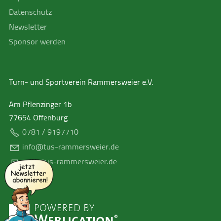
Datenschutz
Newsletter
Sponsor werden
Turn- und Sportverein Rammersweier e.V.
Am Pflenzinger 1b
77654
Offenburg
0781 / 9197710
nf
t
s-r
mm
rsw
r
d
www.tus-rammersweier.de