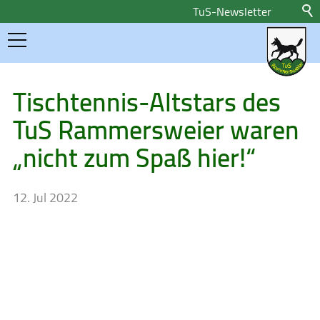
TuS-Newsletter
Home
Tischtennis-Altstars des
TuS Rammersweier waren
Aktuelles
„nicht zum Spaß hier!“
Sportangebote
12. Jul 2022
Über uns
Kontakt
Presse